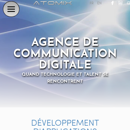
FR
EN
AGENCE DE
COMMUNICATION
DIGITALE
QUAND TECHNOLOGIE ET TALENT SE
RENCONTRENT
DÉVELOPPEMENT